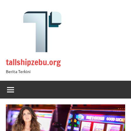
Skip
to
content
tallshipzebu.org
Berita Terkini