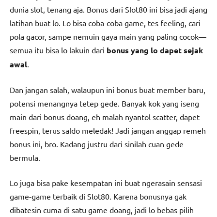
dunia slot, tenang aja. Bonus dari Slot80 ini bisa jadi ajang
latihan buat lo. Lo bisa coba-coba game, tes feeling, cari
pola gacor, sampe nemuin gaya main yang paling cocok—
semua itu bisa lo lakuin dari
bonus yang lo dapet sejak
awal
.
Dan jangan salah, walaupun ini bonus buat member baru,
potensi menangnya tetep gede. Banyak kok yang iseng
main dari bonus doang, eh malah nyantol scatter, dapet
freespin, terus saldo meledak! Jadi jangan anggap remeh
bonus ini, bro. Kadang justru dari sinilah cuan gede
bermula.
Lo juga bisa pake kesempatan ini buat ngerasain sensasi
game-game terbaik di Slot80. Karena bonusnya gak
dibatesin cuma di satu game doang, jadi lo bebas pilih