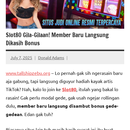
Slot80 Gila-Gilaan! Member Baru Langsung
Dikasih Bonus
July 7, 2025
Donald Adams
www.tallshipzebu.org
– Lo pernah gak sih ngerasain baru
aja gabung, tapi langsung diguyur hadiah kayak artis
TikTok? Nah, kalo lo join ke
Slot80
, itulah yang bakal lo
rasain! Gak perlu modal gede, gak usah ngejar rollingan
dulu,
member baru langsung disambut bonus gede-
gedean
. Edan gak tuh?
Biasanya situs lain tuh masih kasih syarat ini-itu buat