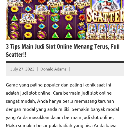
3 Tips Main Judi Slot Online Menang Terus, Full
Scatter!!
July 27, 2022
Donald Adams
Game yang paling populer dan paling ikonik saat ini
adalah judi slot online. Cara bermain judi slot online
sangat mudah, Anda hanya perlu memasang taruhan
dengan modal yang anda miliki. Semakin banyak modal
yang Anda masukkan dalam bermain judi slot online,
Maka semakin besar pula hadiah yang bisa Anda bawa