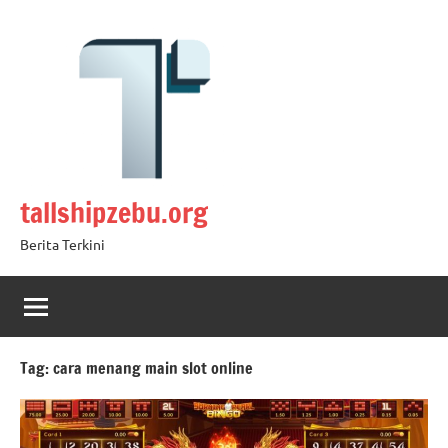
Skip
to
content
tallshipzebu.org
Berita Terkini
Tag:
cara menang main slot online