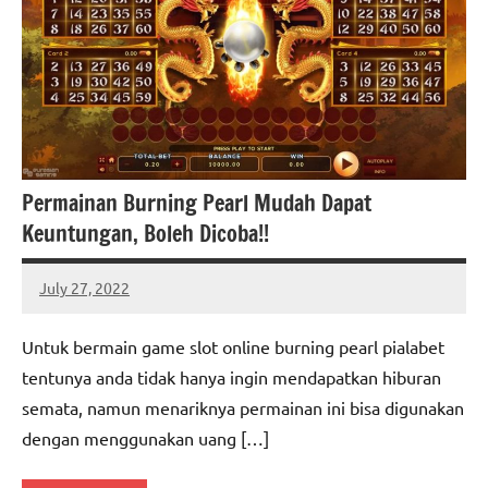
Permainan Burning Pearl Mudah Dapat
Keuntungan, Boleh Dicoba!!
July 27, 2022
Donald
Adams
Untuk bermain game slot online burning pearl pialabet
tentunya anda tidak hanya ingin mendapatkan hiburan
semata, namun menariknya permainan ini bisa digunakan
dengan menggunakan uang […]